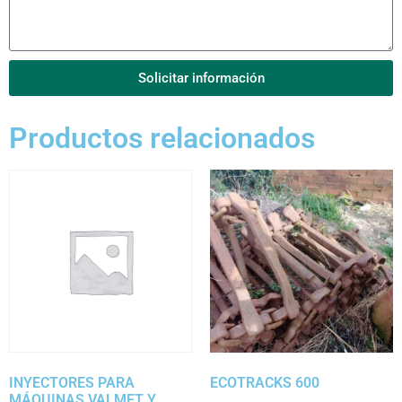
Solicitar información
Productos relacionados
INYECTORES PARA
ECOTRACKS 600
MÁQUINAS VALMET Y